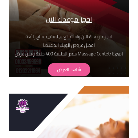
احجز موعدك الان
احجز موعدك الان واستمتع بجلسة_مساج رائعة
افضل عروض الويك اند عندنا
Massage Centetr Egypt سعر الجلسة 400 جنية وبس عرض
لفترة محدودة
شاهد العرض
وعلشان تختار جلستك عندنا يبقا لازم تعرف اهم ما يميزنا