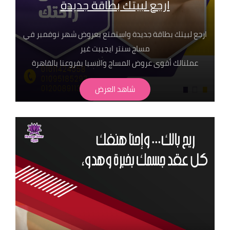
ارجع لبيتك بطاقة جديدة
ارجع لبيتك بطاقة جديدة واستمتع بعروض شهر نوفمبر في
مساج سنتر ايجيبت غير
عملنالك أقوى عروض المساج والاسبا بفروعنا بالقاهرة
شاهد العرض
■ جلسة مساج تبدأ من 449 ج بس