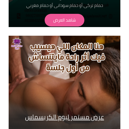
حمام تركى أو حمام سودانى أو حمام مغربي
اختار اللى يناسبك فقط ب 450ج احنا دآيما بنهتم بالتفاصيل
شاهد العرض
عشان راحتك تهمنا
عرض مستمر ليوم الكريسماس