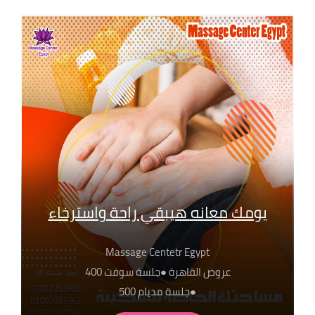
يومك معانه هيبقي راحة واسترخاء
Massage Centetr Egypt
عروض القاهرة ●جلسة سوفت 400
●جلسة مديام 500
●جلسة هارد 650