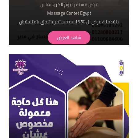
عرض مستمر ليوم الكريسماس
Massage Centet Egypt
بتقدملك عرض ال 50٪ لسه مستمر ياتلحق يامتلحقش
متاح جميع انواع سكراب العود الملكي و لافندر و الورد
شاهد العرض
الطبيعي وغيرهم من منتجات ذا بودي شوب
الطبيعية 100%