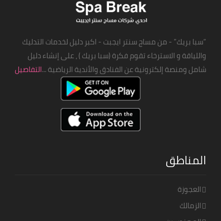
“سبا بريك” - من مساج سنتر ايجبت - اكبر دليل لخدمات التدليك
واللياقة و الاسترخاء تقوم فكرة (سبا بريك ) ، على إنشاء دليل
شامل ومنصة إلكترونية عن الفنادق والأندية الرياضية ...
التفاصيل
المناطق
العجوزة
الزمالك