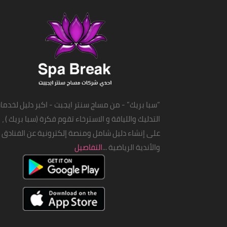
“سبا بريك” - من مساج سنتر ايجبت - اكبر دليل لخدما
التدليك واللياقة و الاسترخاء تقوم فكرة (سبا بريك ) ،
على إنشاء دليل شامل ومنصة إلكترونية عن الفنادق
والأندية الرياضية ...
التفاصيل