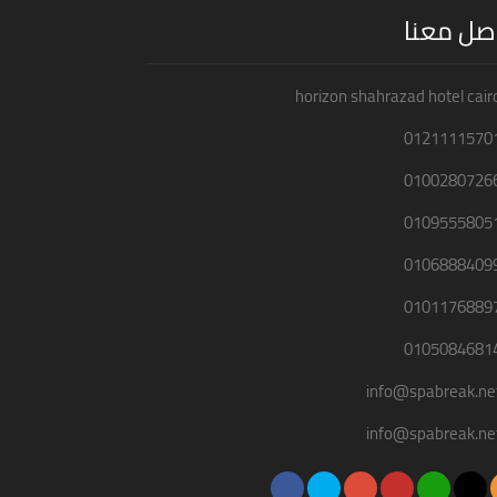
صل معنا
horizon shahrazad hotel cair
0121111570
0100280726
0109555805
0106888409
0101176889
0105084681
info@spabreak.ne
info@spabreak.ne