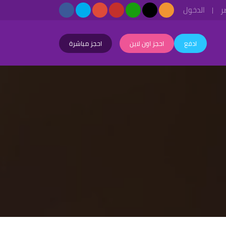
ر
الدخول
ادفع
احجز اون لاين
احجز مباشرة