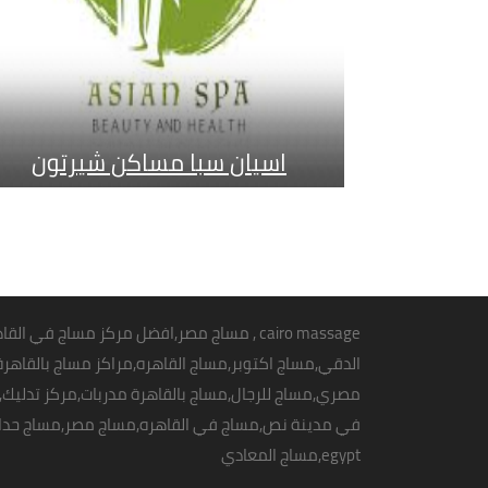
اسيان سبا مساكن شيرتون
اسيان سبا مساكن شيرتون : ذلك الفرع الجديد
لمجموعة آسيان سبا، حيث تقدم خدماته من خلال
عمالة أجنبية مدربة. المركز في مساكن شيرتون
امام الاكاديمية البحرية القديمة . عروض مركز
cairo massage
,
مساج مصر
,
افضل مركز مساج في القا
شاهد العرض
المساج الاسيوي جلسة مساج
الدقي,مساج اكتوبر,
مساج القاهره
مصري,مساج للرجال,مساج بالقاهرة مدربات,مركز تدلي
في مدينة نص,مساج في القاهره,مساج مصر,مساج حدائق الاهرام,مدربا
egypt,مساج المعادي