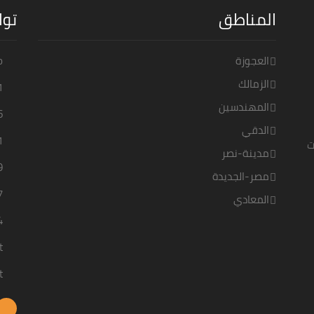
المناطق
توا
العجوزة
o
الزمالك
1
المهندسين
6
الدقي
1
ت
مدينة-نصر
9
مصر-الجديدة
7
المعادي
4
t
t